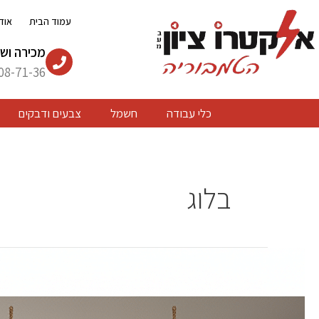
ילוג
עמוד הבית
אוד
תוכן
מכירה ושי
08-71-36
כלי עבודה
חשמל
צבעים ודבקים
בלוג
ברז
נשלף
בעיצוב
מתקדם