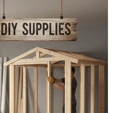
לשדרוג
חוויית
השימוש
במטבח