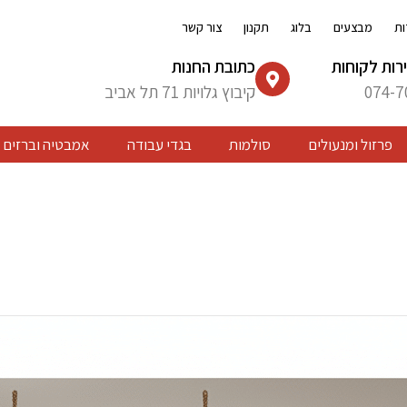
ות
מבצעים
בלוג
תקנון
צור קשר
רות לקוחות
כתובת החנות
074-7
קיבוץ גלויות 71 תל אביב
פרזול ומנעולים
סולמות
בגדי עבודה
אמבטיה וברזים