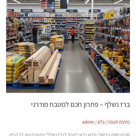
חכם
למטבח
מודרני
ברז נשלף – פתרון חכם למטבח מודרני
כתיבת תגובה
/
בלוג
/
admin
שדרוג חווית הבישול: מדוע כדאי לעבור לברז נשלף? המטבח הוא לב הבית,