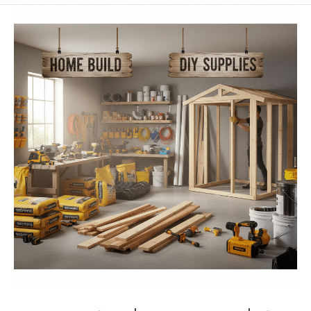
ברז
נשלף
בעיצוב
מתקדם
לשדרוג
חוויית
השימוש
במטבח