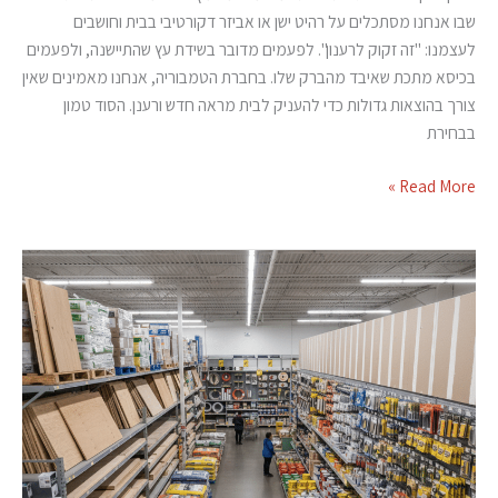
שבו אנחנו מסתכלים על רהיט ישן או אביזר דקורטיבי בבית וחושבים
לעצמנו: "זה זקוק לרענון". לפעמים מדובר בשידת עץ שהתיישנה, ולפעמים
בכיסא מתכת שאיבד מהברק שלו. בחברת הטמבוריה, אנחנו מאמינים שאין
צורך בהוצאות גדולות כדי להעניק לבית מראה חדש ורענן. הסוד טמון
בבחירת
Read More »
ספריי
לכה
2X
לשדרוג
מהיר
של
משטחים
בבית