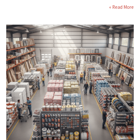
Read More »
טסה
לשיפצורים
–
איך
לבחור
את
הסוד
לעבודה
מדויקת