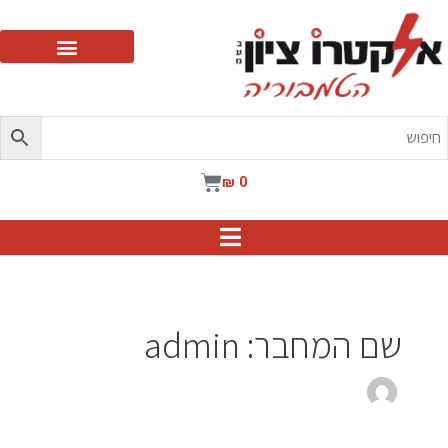
ילוג
תוכן
עגלת
₪
0
קניות
שם המחבר: admin