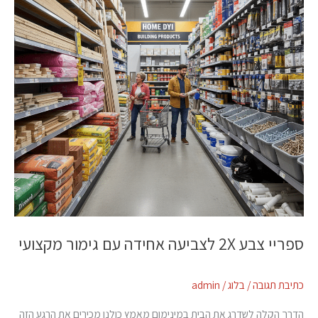
אחידה
עם
גימור
מקצועי
ספריי צבע 2X לצביעה אחידה עם גימור מקצועי
כתיבת תגובה
/
בלוג
/
admin
הדרך הקלה לשדרג את הבית במינימום מאמץ כולנו מכירים את הרגע הזה