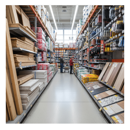
ספריי
גיר
שאבי
שיק
ליצירת
מראה
עיצובי
ייחודי