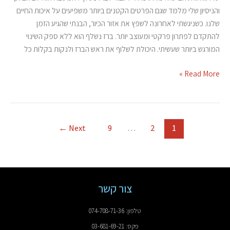
והניסיון שלי מלמד שגם הפרטים הקטנים ביותר משפיעים על איכות החיים
שלנו. כשניגשתי לאחרונה לשפץ את אזור הכיור, הבנתי שהגיע הזמן
להתקדם לפתרון פרקטי ומעוצב יותר. ברז נשלף הוא ללא ספק השינוי
המורגש ביותר שעשיתי. היכולת לשלוף את ראש הברז ולנקות בקלות כל
Read More »
←
Next
9
…
2
1
צור קשר
טלפון: 074-708-71-36
פקס: 03-681-69-21