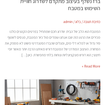
ברז נשלף בעיצוב מתקדם לשדרוג חוויית
השימוש במטבח
כתיבת תגובה
/
בלוג
/
admin
המטבח הוא הלב של הבית: שדרוג חכם שמתחיל בפרטים הקטנים כולנו
מכירים את הרגע הזה שבו אנחנו עומדים מול כיור המטבח, מנסים לשטוף
סיר גדול או למלא דלי מים, ומגלים שהברז הסטנדרטי פשוט לא מספק את
הסחורה. העיצוב המודרני של המטבח דורש מאיתנו הרבה יותר מאשר יופי
חיצוני; הוא דורש פונקציונליות ונוחות בלתי מתפשרת. כאן […]
Read More »
דבק
לתעשייה
3M
דו