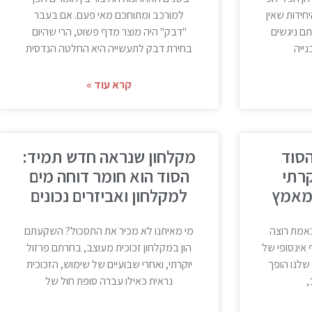
חידות שאין
למורכב ומתוחכם מאי פעם. אם בעבר
ם ניגשים
"דבק" היה מוצר מדף פשוט, הרי שהיום
ייה
בחירת דבק לתעשייה היא החלטה הנדסית
קרא עוד »
הסוד
מקלחון שנראה חדש תמיד:
רתי
הסוד הוא חומר דוחה מים
 מאמץ
למקלחון ואביזרים נכונים
באמת רוצה
מי מאיתנו לא מכיר את התסכול? השקעתם
 אינסופי של
הון במקלחון זכוכית מעוצב, בחרתם פרזול
שלנו הופך
יוקרתי, ואחרי שבועיים של שימוש, הזכוכית
,
נראית כאילו עברה סופת חול של