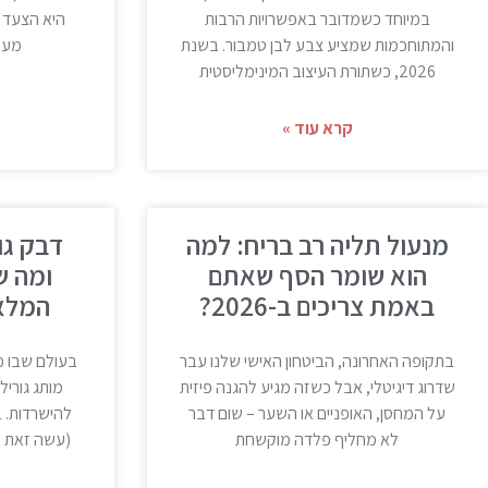
במיוחד כשמדובר באפשרויות הרבות
היא הצעד 
והמתוחכמות שמציע צבע לבן טמבור. בשנת
מעמד
2026, כשתורת העיצוב המינימליסטית
קרא עוד »
מנעול תליה רב בריח: למה
דבק גור
הוא שומר הסף שאתם
ומה ש
באמת צריכים ב-2026?
המלא 
בתקופה האחרונה, הביטחון האישי שלנו עבר
בעולם שבו מ
שדרוג דיגיטלי, אבל כשזה מגיע להגנה פיזית
על המחסן, האופניים או השער – שום דבר
לא מחליף פלדה מוקשחת
(עשה זאת 