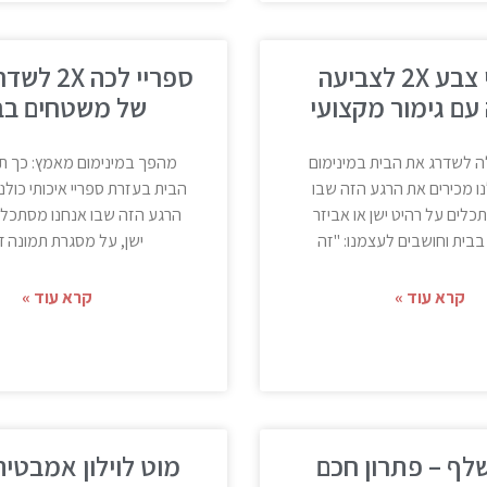
ספריי צבע 2X לצביעה
ספריי לכה 
עם גימור מקצועי
של משטחים בב
 לשדרג את הבית במינימום
מהפך במינימום מאמץ: כך ת
ו מכירים את הרגע הזה שבו
הבית בעזרת ספריי איכותי כולנ
כלים על רהיט ישן או אביזר
הרגע הזה שבו אנחנו מסתכלי
בבית וחושבים לעצמנו: "זה
ישן, על מסגרת תמונה ד
קרא עוד »
קרא עוד »
לף – פתרון חכם
מוט לוילון אמבטיה