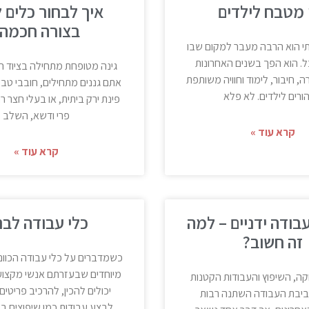
 מטבח לילדים
איך לבחור כלים לג
בצורה חכמה
 הוא הרבה מעבר למקום שבו
ל. הוא הפך בשנים האחרונות
גינה מטופחת מתחילה בציוד הנכ
ה, חיבור, לימוד וחוויה משותפת
אתם גננים מתחילים, חובבי ט
הורים לילדים. לא פלא
פינת ירק ביתית, או בעלי חצר 
פרי ודשא, השלב
קרא עוד »
קרא עוד »
בודה ידניים – למה
כלי עבודה לבני
זה חשוב?
כשמדברים על כלי עבודה הכוונ
מיוחדים שבעזרתם אנשי מקצוע 
ה, השיפוץ והעבודות הקטנות
יכולים להכין, להרכיב פריטים
ביבת העבודה השתנה רבות
לבצע עבודות כמו שיפוצים ב