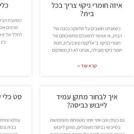
איזה חומרי ניקוי צריך בכל
כלי
בית?
המטבח הביתי
מכינים אוכ
כשאנחנו חושבים על תחזוקה נכונה של
לחלל של יציר
הבית, אי אפשר להתעלם מחשיבותם של
בין 
חומרי הניקוי. ב־אלקטרו ציון בע”מ, חנות
חומרי ניקוי מובילה, אנחנו לא רק מספקים
קרא עוד »
איך לבחור מתקן עמיד
סט כלי ע
לייבוש כביסה?
גם בעידן שבו יותר ויותר משפחות משתמשות
עולם התחזוק
במייבשי כביסה חשמליים, מתקן לייבוש
בבית ובס