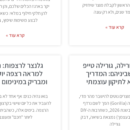
הראשון לקבלת מוצר שיחזיק
יקר בארגז הכלים שלכם, והן הי
 שנים, ולא רק עונה
להן חלקי חילוף במלאי. כשאת
לבצע משימות שיפוץ, בנ
קרא עוד »
קרא עוד »
ילה, גורילה טייפ
גלנצר לרצפות: 
ביניהם: המדריך
למראה רצפה יוק
לתיקון עוצמתי
ומבריק במינימום
וצרים נוטים להישבר מהר מדי,
בואו נהיה כנים: אף אחד לא 
מותג גורילה (Gorilla) הפך לשם נרדף
להעביר את כל יום שישי בקרצוף
להישרדות. בשנת 2026, כשתרבות ה-DIY
הרצפה. בימים אלה, כשהבית 
בעצמך) נמצאת בשיאה, דבק
ליותר "חכם" ומעוצב
גורילה