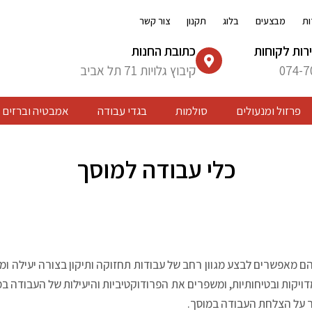
ות
מבצעים
בלוג
תקנון
צור קשר
רות לקוחות
כתובת החנות
074-7
קיבוץ גלויות 71 תל אביב
פרזול ומנעולים
סולמות
בגדי עבודה
אמבטיה וברזים
כלי עבודה למוסך
ם מאפשרים לבצע מגוון רחב של עבודות תחזוקה ותיקון בצורה יעילה ומד
דויקות ובטיחותיות, ומשפרים את הפרודוקטיביות והיעילות של העבודה ב
יר על הצלחת העבודה במוסך
.