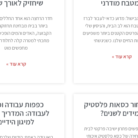
טבח מודרני
שיחזיק לאורך ש
הבישול: מדוע כדאי לעבור לברז
חדר הרחצה הוא אחד החללים
 הוא לב הבית, והניסיון שלי
ביותר בבית מבחינת תחזוקה
רטים הקטנים ביותר משפיעים
הקבועה, האדים והמים הופכים
ת החיים שלנו. כשניגשתי
מתכתי למטרה קלה לחלודה.
מחפשים מוט
קרא עוד »
קרא עוד »
ור כסאות פלסטיק
כפפות עבודה וכ
ידים לשנים?
לעבודה: המדריך 
למיגון הידיים
ים פתרון ישיבה פרקטי לבית
חירה של כסא פלסטיק איכותי
בואו נודה באמת: הידיים שלכם 