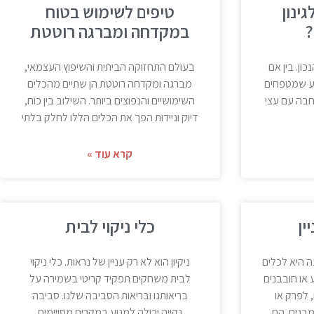
ינון
טיפים לשימוש בטוח
?
במקדחה ומברגה רוטטת
ון. בין אם
בעולם התחזוקה הביתית והשיפוץ העצמאי,
בע שמטפחים
מברגה ומקדחה רוטטת הן שתיים מהכלים
רחבה עם עצי
השימושיים והנפוצים ביותר. השילוב בין כוח,
דיוק וניידות הפך את הכלים הללו לחלק בלתי
קרא עוד »
ין
כלי ניקוי לבית
ה היא לכלים
ניקיון הוא לא רק עניין של נראות. כלי ניקוי
או חובבנים
לבית משחקים תפקיד קריטי בשמירה על
, לפרק או
בריאותנו ובריאות הסביבה שלנו. סביבה
מבנים. הם
נקייה יכולה למנוע במקרים מסויימים