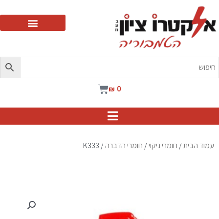
ילוג
תוכן
עגלת
₪
0
קניות
עמוד הבית
/
חומרי ניקוי
/
חומרי הדברה
/ K333