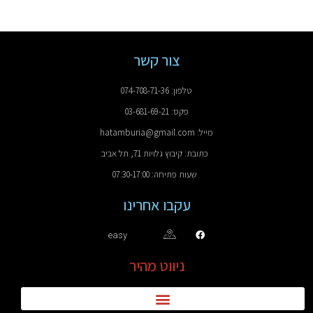
צור קשר
טלפון: 074-708-71-36
פקס: 03-681-69-21
מייל: hatamburia@gmail.com
כתובת: קיבוץ גלויות 71, תל אביב
שעות פתיחה: 07:30-17:00
עקבו אחרינו
easy
ניווט מהיר