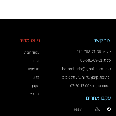
צור קשר
ניווט מהיר
טלפון: 074-708-71-36
עמוד הבית
פקס: 03-681-69-21
אודות
מייל: hatamburia@gmail.com
מבצעים
כתובת: קיבוץ גלויות 71, תל אביב
בלוג
תקנון
שעות פתיחה: 07:30-17:00
צור קשר
עקבו אחרינו
easy