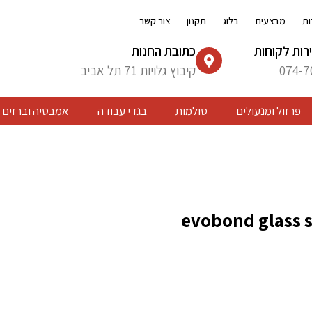
ות
מבצעים
בלוג
תקנון
צור קשר
רות לקוחות
כתובת החנות
074-7
קיבוץ גלויות 71 תל אביב
פרזול ומנעולים
סולמות
בגדי עבודה
אמבטיה וברזים
evobond glass 