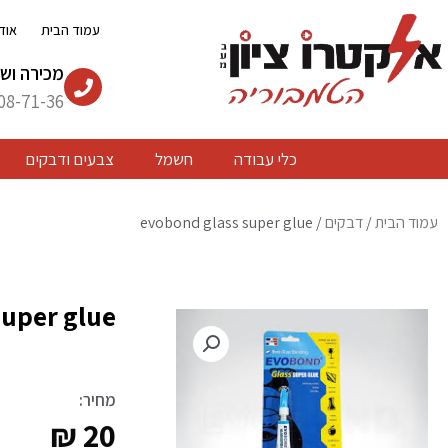
ילוג
עמוד הבית
אוד
תוכן
מכירה ושי
08-71-36
כלי עבודה
חשמל
צבעים ודבקים
עמוד הבית
/
דבקים
/ evobond glass super glue
super glue
מחיר:
₪
20