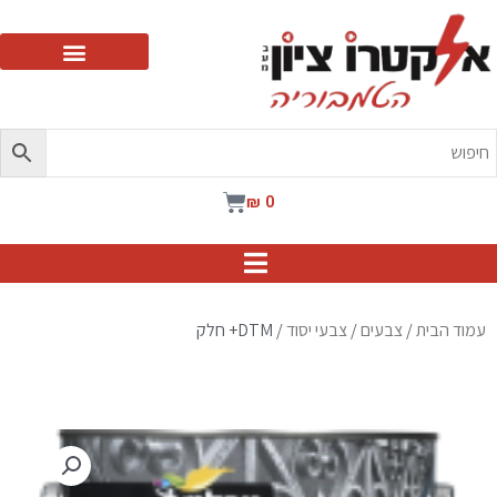
ילוג
תוכן
עגלת
₪
0
קניות
עמוד הבית
/
צבעים
/
צבעי יסוד
/ DTM+ חלק