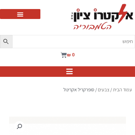
ילוג
תוכן
עגלת
₪
0
קניות
עמוד הבית
/
צבעים
/ סופרקריל אקרינול