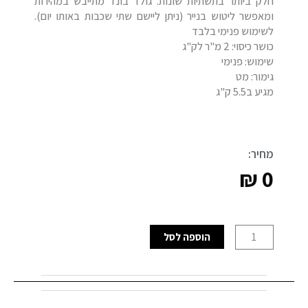
חלק ביותר בתשתיות שונות. גולד בונד מתייבש במהירות
ומאפשר ליטוש בנייר (ניתן ליישם שתי שכבות באותו יום).
לשימוש פנימי בלבד
כושר כיסוי: 2 מ"ר לק"ג
שימוש: פנימי
גימור: מט
מגיע ב5.5 ק"ג
מחיר:
₪
0
כמות
הוספה לסל
של
גולד
בונד