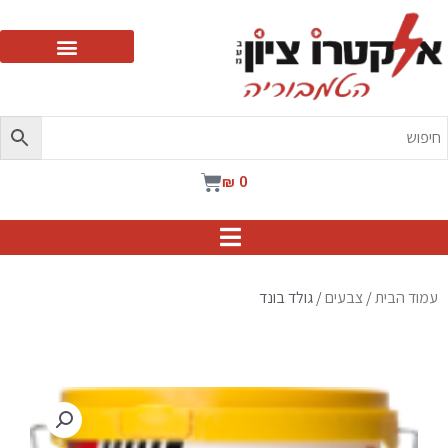
ילוג
תוכן
עגלת
₪
0
קניות
עמוד הבית
/
צבעים
/ גולד בונד