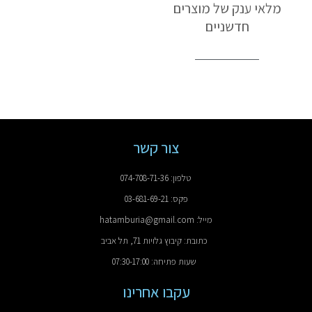
מלאי ענק של מוצרים
חדשניים
צור קשר
טלפון: 074-708-71-36
פקס: 03-681-69-21
מייל: hatamburia@gmail.com
כתובת: קיבוץ גלויות 71, תל אביב
שעות פתיחה: 07:30-17:00
עקבו אחרינו