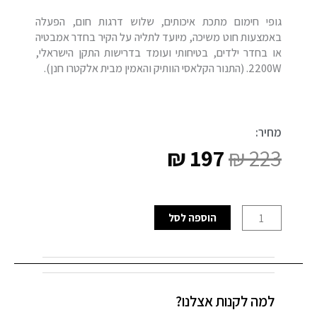
גופי חימום מתכת איכותים, שלוש דרגות חום, הפעלה
באמצעות חוט משיכה, מיועד לתליה על הקיר בחדר אמבטיה
או בחדר ילדים, בטיחותי ועומד בדרישות התקן הישראלי,
2200W. (התנור הקלאסי הוותיק והאמין מבית אלקטרו חנן).
מחיר:
₪
197
₪
223
המחיר
המחיר
המקורי
הנוכחי
כמות
הוספה לסל
היה:
הוא:
של
תנור
₪ 197.
₪ 223.
אמבטיה
כפול
למה לקנות אצלנו?
נירוסטה