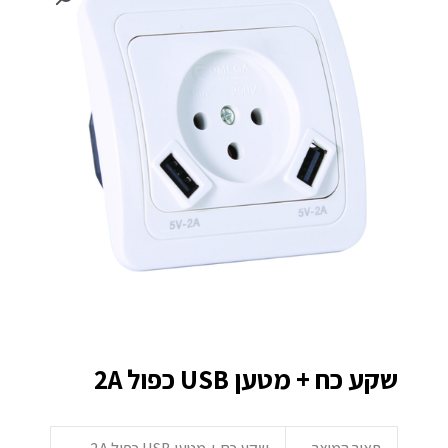
שקע כח + מטען USB כפול 2A