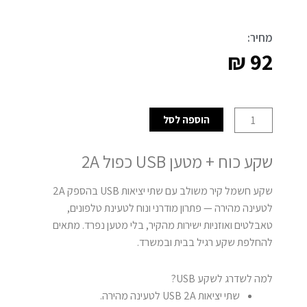
מחיר:
₪
92
כמות
הוספה לסל
של
שקע
שקע כוח + מטען USB כפול 2A
כח
+
שקע חשמל קיר משולב עם שתי יציאות USB בהספק 2A
מטען
לטעינה מהירה — פתרון מודרני ונוח לטעינת טלפונים,
USB
טאבלטים ואוזניות ישירות מהקיר, בלי מטען נפרד. מתאים
כפול
להחלפת שקע רגיל בבית ובמשרד.
2A
למה לשדרג לשקע USB?
שתי יציאות USB 2A לטעינה מהירה.