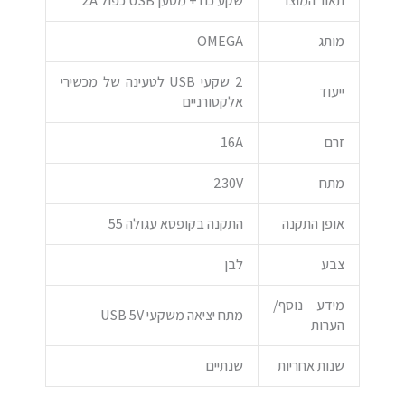
תאור המוצר
שקע כח + מטען USB כפול 2A
מותג
OMEGA
2 שקעי USB לטעינה של מכשירי
ייעוד
אלקטורניים
זרם
16A
מתח
230V
אופן התקנה
התקנה בקופסא עגולה 55
צבע
לבן
מידע נוסף/
מתח יציאה משקעי USB 5V
הערות
שנות אחריות
שנתיים