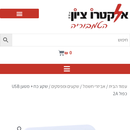
ילוג
תוכן
עגלת
₪
0
קניות
עמוד הבית
/
אביזרי חשמל
/
שקעים ומפסקים
/ שקע כח + מטען USB
כפול 2A