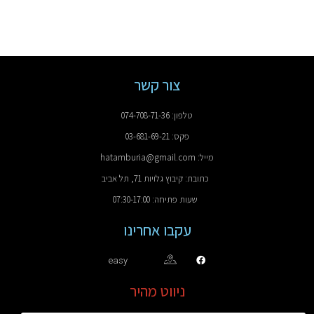
צור קשר
טלפון: 074-708-71-36
פקס: 03-681-69-21
מייל: hatamburia@gmail.com
כתובת: קיבוץ גלויות 71, תל אביב
שעות פתיחה: 07:30-17:00
עקבו אחרינו
easy
ניווט מהיר