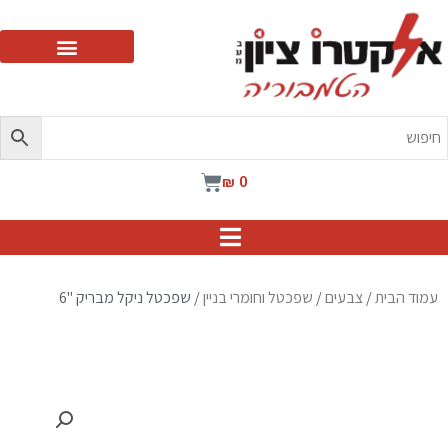
ילוג
תוכן
עגלת
₪
0
קניות
עמוד הבית
/
צבעים
/
שפכטל וחומרי בניין
/ שפכטל ניקל מבריק "6