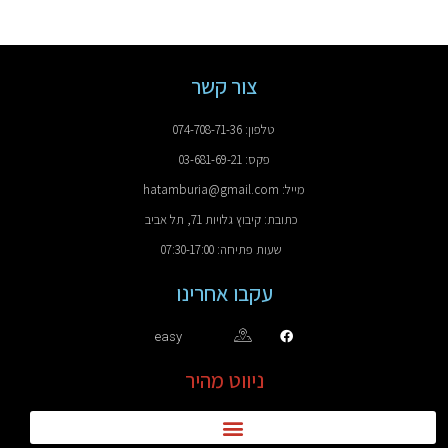
צור קשר
טלפון: 074-708-71-36
פקס: 03-681-69-21
מייל: hatamburia@gmail.com
כתובת: קיבוץ גלויות 71, תל אביב
שעות פתיחה: 07:30-17:00
עקבו אחרינו
easy
ניווט מהיר