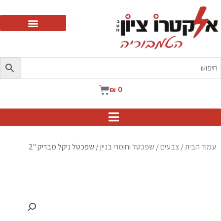
ילוג
תוכן
עגלת
₪
0
קניות
עמוד הבית
/
צבעים
/
שפכטל וחומרי בניין
/ שפכטל ניקל מבריק "2