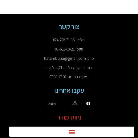
צור קשר
טלפון: 074-708-71-36
פקס: 03-681-69-21
מייל: hatamburia@gmail.com
כתובת: קיבוץ גלויות 71, תל אביב
שעות פתיחה: 07:30-17:00
עקבו אחרינו
easy
ניווט מהיר