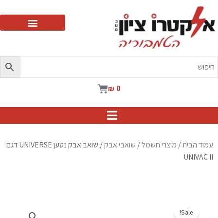
ילוג
תוכן
עגלת
₪
0
קניות
עמוד הבית
/
מוצרי חשמל
/
שואבי אבק
/ שואב אבק נטען UNIVERSE דגם
UNIVAC II
Sale!