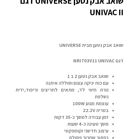
שואב אבק נטען UNIVERSE דגם
UNIVAC II
שואב אבק נטען מבית UNIVERSE
דגם NRI703V11 UNIVAC
שואב אבק נטען 2 ב 1
עם כוח יניקה עצום וסוללה איתנה
נורת חיווי לד, מתאים לחריצים וריפוד,ידית
נשלפת
עוצמת מנוע 100W
בטריה 22.2V
זמן עבודה למשך כ-35 דקות
משך טעינה כ-4 שעות
עיצוב חדשני וקומפקטי
כפתור שחרור פסולת