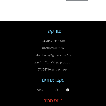
צור קשר
טלפון: 074-708-71-36
פקס: 03-681-69-21
מייל: hatamburia@gmail.com
כתובת: קיבוץ גלויות 71, תל אביב
שעות פתיחה: 07:30-17:00
עקבו אחרינו
easy
ניווט מהיר