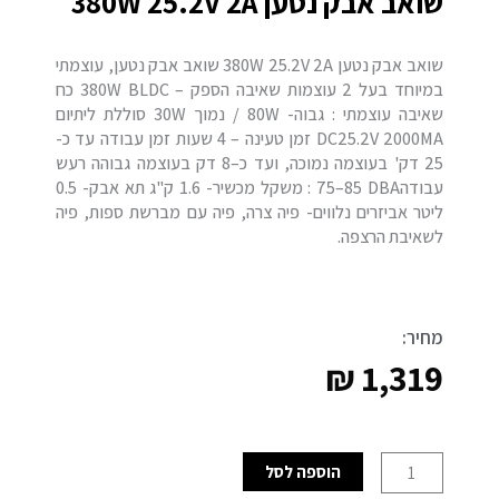
שואב אבק נטען 380W 25.2V 2A
שואב אבק נטען 380W 25.2V 2A שואב אבק נטען, עוצמתי
במיוחד בעל 2 עוצמות שאיבה הספק – 380W BLDC כח
שאיבה עוצמתי : גבוה- 80W / נמוך 30W סוללת ליתיום
DC25.2V 2000MA זמן טעינה – 4 שעות זמן עבודה עד כ‎-
25 דק' בעוצמה נמוכה, ועד כ–8 דק בעוצמה גבוהה רעש
עבודה‎: 75–85 DBA משקל מכשיר- 1.6 ק"ג תא אבק- 0.5
ליטר אביזרים נלווים- פיה צרה, פיה עם מברשת ספות, פיה
לשאיבת הרצפה.
מחיר:
₪
1,319
כמות
הוספה לסל
של