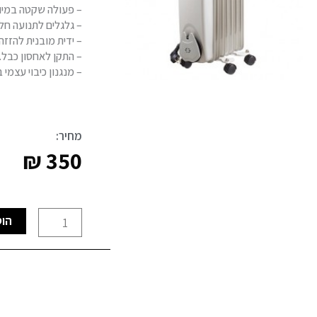
– פעולה שקטה במיו
– גלגלים לתנועה חלק
– ידית מובנית להזזה
– התקן לאחסון כבל.
– מנגנון כיבוי עצמי 
מחיר:
₪
350
כמות
הוס
של
רדיאטור
7
צלעות
1500W