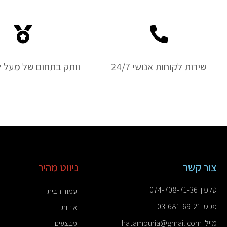
יונדאי
שירות לקוחות אנושי 24/7
וותק בתחום של מעל ל-50 ש
צור קשר
ניווט מהיר
טלפון: 074-708-71-36
עמוד הבית
פקס: 03-681-69-21
אודות
מייל: hatamburia@gmail.com
מבצעים