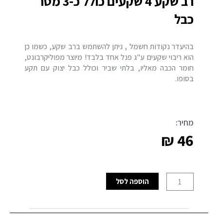
רב שקע 4 שקעים כולל כ-3 מטר
כבל
בהיעדר נקודות חשמל , ניתן להשתמש ברב שקע, כשמו כן
הוא ריבוי שקעים ע"ג פנל אחד בלבד! מיוצר מפוליקרבונט,
חומר הכבה מאליו, בלתי שביר וכולל כבל יצוק עם תקע
בסופו.
מחיר:
₪
46
כמות
הוספה לסל
של
רב
שקע