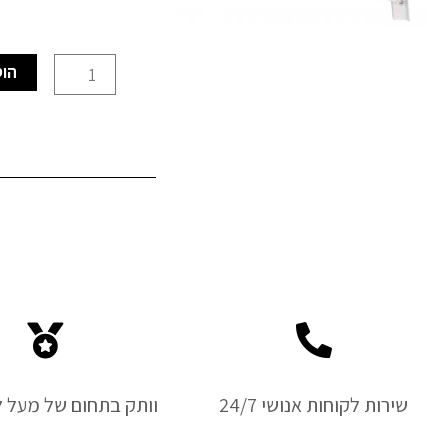
כמות
הוס
של
קלפטיש
(זוית
מתקפלת)
300X150
מ"מ
-
יחידה
אחת
שירות לקוחות אנושי 24/7
וותק בתחום של מעל ל-50 ש