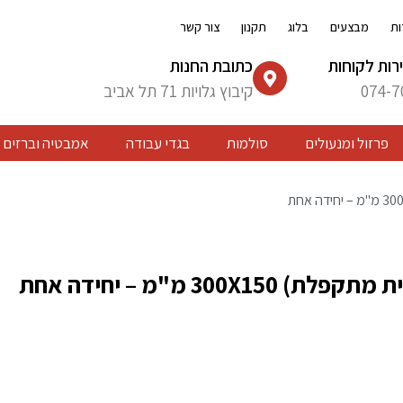
ות
מבצעים
בלוג
תקנון
צור קשר
רות לקוחות
כתובת החנות
074-7
קיבוץ גלויות 71 תל אביב
פרזול ומנעולים
סולמות
בגדי עבודה
אמבטיה וברזים
 300X150 מ"מ – יחידה אחת