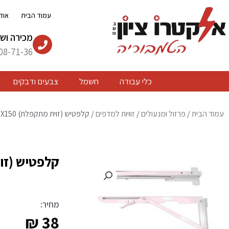
ילוג
עמוד הבית
אוד
תוכן
מכירה ושי
08-71-36
כלי עבודה
חשמל
צבעים ודבקים
עמוד הבית
/
פרזול ומנעולים
/
זוויות למדפים
/ קלפטיש (זוית מתקפלת) 300X150 מ"מ – יחידה אחת
קלפטיש (זוית מתקפלת)
מחיר:
₪
38