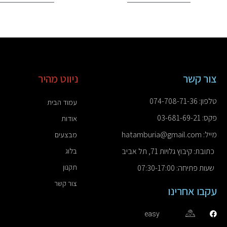
צור קשר
ניווט מהיר
טלפון: 074-708-71-36
עמוד הבית
פקס: 03-681-69-21
אודות
מייל: hatamburia@gmail.com
מבצעים
כתובת: קיבוץ גלויות 71, תל אביב
בלוג
תקנון
שעות פתיחה: 07:30-17:00
צור קשר
עקבו אחרינו
easy