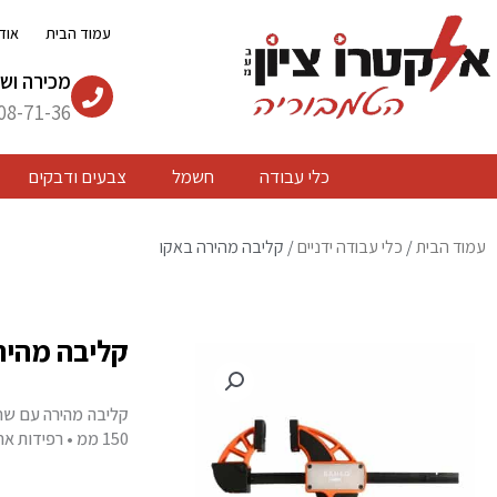
ילוג
עמוד הבית
אוד
תוכן
מכירה ושי
08-71-36
כלי עבודה
חשמל
צבעים ודבקים
עמוד הבית
/
כלי עבודה ידניים
/ קליבה מהירה באקו
קליבה מהיר
150 ממ • רפידות אחיזה ניתנות להחלפה עם 2 חומרים שונים, הרפידות הסטנדרטיות המותקנות הן בינוניות BAHCO