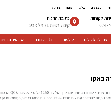
ות
מבצעים
בלוג
תקנון
צור קשר
רות לקוחות
כתובת החנות
074-7
קיבוץ גלויות 71 תל אביב
פרזול ומנעולים
סולמות
בגדי עבודה
אמבטיה וברזים
ה באקו