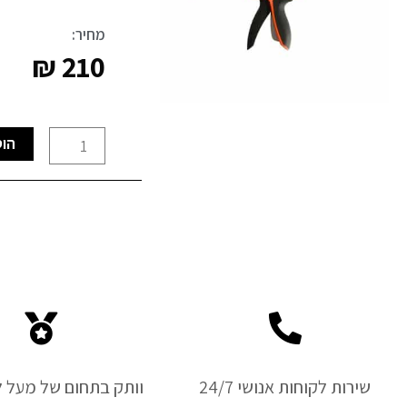
מחיר:
₪
210
כמות
הוס
של
קליבה
מהירה
באקו
שירות לקוחות אנושי 24/7
וותק בתחום של מעל ל-50 ש