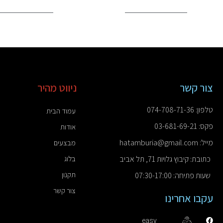
צור קשר
ניווט מהיר
טלפון: 074-708-71-36
עמוד הבית
פקס: 03-681-69-21
אודות
מייל: hatamburia@gmail.com
מבצעים
כתובת: קיבוץ גלויות 71, תל אביב
בלוג
תקנון
שעות פתיחה: 07:30-17:00
צור קשר
עקבו אחרינו
easy