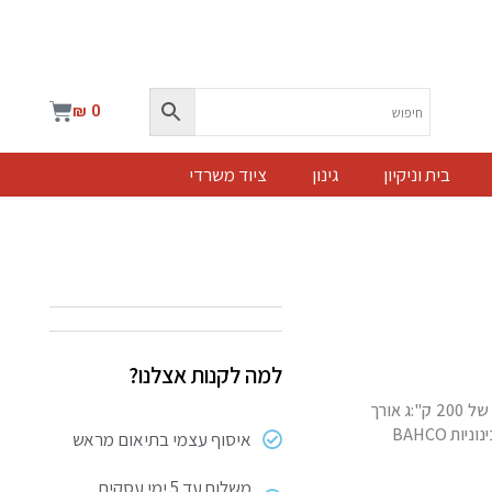
עגלת
₪
0
קניות
בית וניקיון
גינון
ציוד משרדי
למה לקנות אצלנו?
קליבה מהירה עם שחרור מהיר • טווח רחב יותר עם אורך של עד 1250 מ"מ • לקליבה QCB יש כוח של 200 ק":ג אורך
איסוף עצמי בתיאום מראש
משלוח עד 5 ימי עסקים