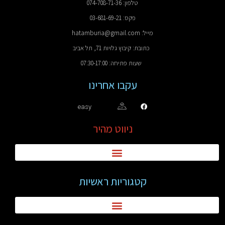
טלפון: 074-708-71-36
פקס: 03-681-69-21
מייל: hatamburia@gmail.com
כתובת: קיבוץ גלויות 71, תל אביב
שעות פתיחה: 07:30-17:00
עקבו אחרינו
easy
ניווט מהיר
קטגוריות ראשיות