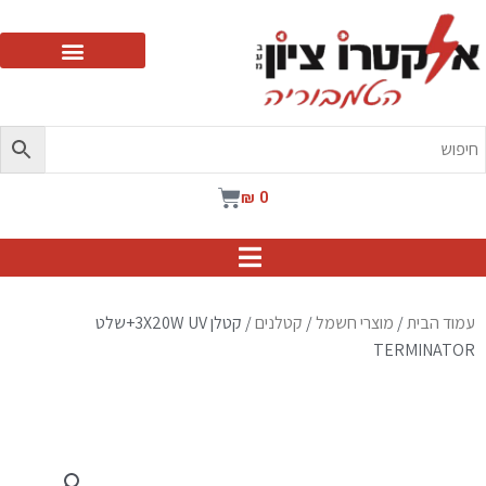
ילוג
תוכן
עגלת
₪
0
קניות
עמוד הבית
/
מוצרי חשמל
/
קטלנים
/ קטלן 3X20W UV+שלט
TERMINATOR