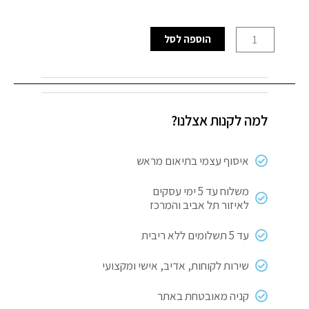
כמות
הוספה לסל
של
קטלן
3X20W
UV+שלט
למה לקנות אצלנו?
TERMINATOR
איסוף עצמי בתיאום מראש
משלוח עד 5 ימי עסקים
לאיזור תל אביב והמרכז
עד 5 תשלומים ללא ריבית
שירות לקוחות, אדיב, אישי ומקצועי
קניה מאובטחת באתר