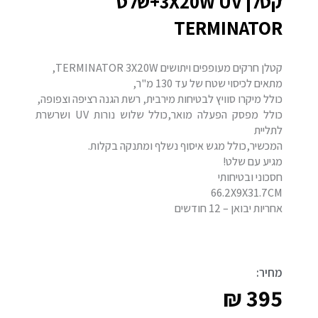
קטלן 3X20W UV+שלט
TERMINATOR
קטלן חרקים מעופפים ויתושים TERMINATOR 3X20W,
מתאים לכיסוי שטח של עד 130 מ"ר,
כולל מיקרו סוויץ לבטיחות מירבית, רשת הגנה רציפה וצפופה,
כולל מפסק הפעלה מואר,כולל שלוש נורות UV ושרשרת
לתליית
המכשיר,כולל מגש איסוף נשלף ומתנקה בקלות.
מגיע עם שלט!
חסכוני ובטיחותי
66.2X9X31.7CM
אחריות יבואן – 12 חודשים
מחיר:
₪
395