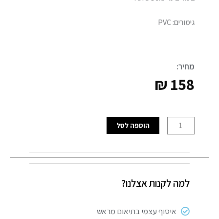
גימורים: PVC
מחיר:
₪
158
כמות
הוספה לסל
של
צינור
2
מטר
למה לקנות אצלנו?
מונע
פיתול
חמת
איסוף עצמי בתיאום מראש