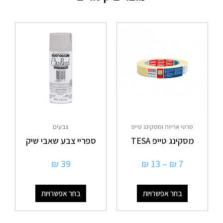
טווח
למוצר
למוצר
מחירים:
זה
זה
יש
יש
עד
מספר
מספר
סוגים.
סוגים.
ניתן
ניתן
לבחור
לבחור
את
את
סרטי אריזה ומסקינג טייפ
צבעים
האפשרויות
האפשרויות
מסקינג טייפ TESA
ספריי צבע שאבי שיק
בעמוד
בעמוד
המוצר
המוצר
₪
39
₪
13
–
₪
7
בחר אפשרויות
בחר אפשרויות