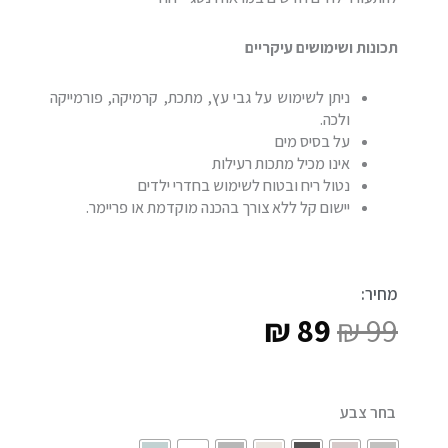
תכונות ושימושים עיקריים
ניתן לשימוש על גבי עץ, מתכת, קרמיקה, פורמייקה
ולכה.
על בסיס מים
אינו מכיל מתכות רעילות
נטול ריח ובטוח לשימוש בחדרי ילדים
יישום קל ללא צורך בהכנה מוקדמת או פריימר.
מחיר:
₪
89
₪
99
המחיר
המחיר
המקורי
הנוכחי
כמות
בחר צבע
היה:
הוא:
של