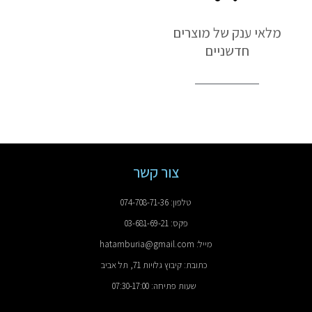
מלאי ענק של מוצרים
חדשניים
צור קשר
טלפון: 074-708-71-36
פקס: 03-681-69-21
מייל: hatamburia@gmail.com
כתובת: קיבוץ גלויות 71, תל אביב
שעות פתיחה: 07:30-17:00