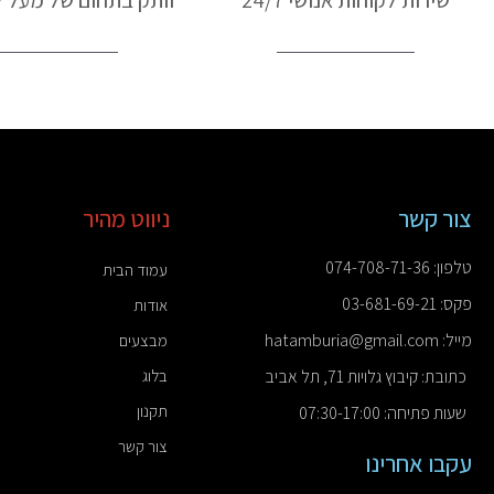
שירות לקוחות אנושי 24/7
וותק בתחום של מעל ל-50 ש
צור קשר
ניווט מהיר
טלפון: 074-708-71-36
עמוד הבית
פקס: 03-681-69-21
אודות
מייל: hatamburia@gmail.com
מבצעים
כתובת: קיבוץ גלויות 71, תל אביב
בלוג
תקנון
שעות פתיחה: 07:30-17:00
צור קשר
עקבו אחרינו