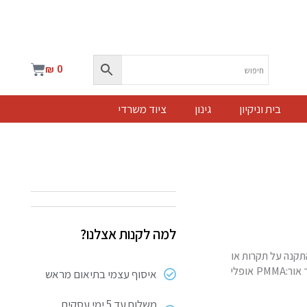
עגלת
₪
0
קניות
בית וניקיון
גינון
ציוד משרדי
למה לקנות אצלנו?
ה עגול תקרתי המשתמש ב-LED כמקור אור. להתקנה על תקרות או
קירות חשופים. מתאים להתקנה בחדרי מדרגות, חניונים, מבואות, מסדרונות ועוד גוף:מתכתי מפזר אור:PMMA אופלי
איסוף עצמי בתיאום מראש
משלוח עד 5 ימי עסקים