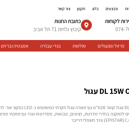
ות
מבצעים
בלוג
תקנון
צור קשר
רות לקוחות
כתובת החנות
074-7
קיבוץ גלויות 71 תל אביב
פרזול ומנעולים
סולמות
בגדי עבודה
אמבטיה וברזים
פלפון לד DL 15W OR עגול קוטר 26ס"מ גוף תאור