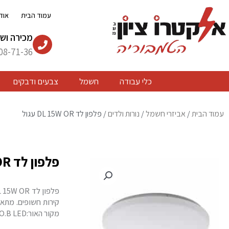
ילוג
עמוד הבית
אוד
תוכן
מכירה ושי
08-71-36
כלי עבודה
חשמל
צבעים ודבקים
עמוד הבית
/
אביזרי חשמל
/
נורות ולדים
/ פלפון לד DL 15W OR עגול
פלפון לד DL 15W OR עגול
מקור האור:EPISTAR) C.O.B LED) ציוד חשמלי:דרייבר