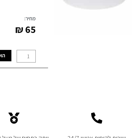
מחיר:
₪
65
כמות
הוס
של
פלפון
לד
DL
15W
OR
עגול