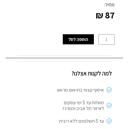
מחיר:
₪
87
כמות
הוספה לסל
של
פליי
אוף
-
למה לקנות אצלנו?
תרסיס
להדברת
זבובים
איסוף עצמי בתיאום מראש
משלוח עד 5 ימי עסקים
לאיזור תל אביב והמרכז
עד 5 תשלומים ללא ריבית