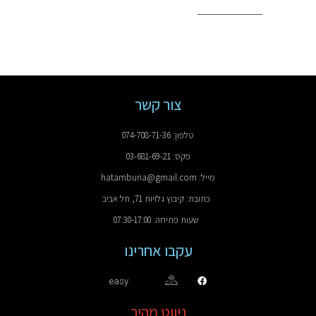
צור קשר
טלפון: 074-708-71-36
פקס: 03-681-69-21
מייל: hatamburia@gmail.com
כתובת: קיבוץ גלויות 71, תל אביב
שעות פתיחה: 07:30-17:00
עקבו אחרינו
easy
ניווט מהיר