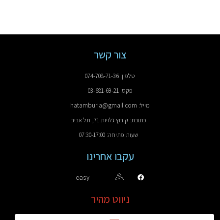
צור קשר
טלפון: 074-708-71-36
פקס: 03-681-69-21
מייל: hatamburia@gmail.com
כתובת: קיבוץ גלויות 71, תל אביב
שעות פתיחה: 07:30-17:00
עקבו אחרינו
easy
ניווט מהיר