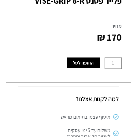
פלייר פטנט VISE-GRIP 8-R
מחיר:
₪
170
כמות
הוספה לסל
של
פלייר
פטנט
VISE-
למה לקנות אצלנו?
GRIP
8-
R
איסוף עצמי בתיאום מראש
משלוח עד 5 ימי עסקים
לאיזור תל אביב והמרכז