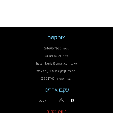
צור קשר
טלפון: 074-708-71-36
פקס: 03-681-69-21
מייל: hatamburia@gmail.com
כתובת: קיבוץ גלויות 71, תל אביב
שעות פתיחה: 07:30-17:00
עקבו אחרינו
easy
ניווט מהיר