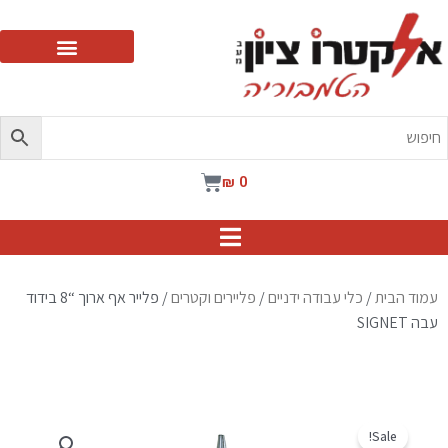
ילוג
תוכן
עגלת
₪
0
קניות
עמוד הבית
/
כלי עבודה ידניים
/
פליירים וקטרים
/ פלייר אף ארוך “8 בידוד
עבה SIGNET
Sale!