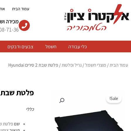
ילוג
עמוד הבית
אוד
תוכן
מכירה ושי
08-71-36
כלי עבודה
חשמל
צבעים ודבקים
עמוד הבית
/
מוצרי חשמל
/
גריל ופלטות
/ פלטת שבת 2 סירים Hyundai
פלטת שבת 2 סירים Hyundai
Sale!
כללי
שם
פלטת שבת 2 
תיאור
ציפוי אמי