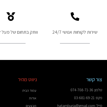
סירים
Hyundai
שירות לקוחות אנושי 24/7
וותק בתחום של מעל ל-50 ש
צור קשר
ניווט מהיר
טלפון: 074-708-71-36
עמוד הבית
פקס: 03-681-69-21
אודות
מייל: hatamburia@gmail.com
מבצעים