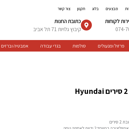
ות
מבצעים
בלוג
תקנון
צור קשר
רות לקוחות
כתובת החנות
074-7
קיבוץ גלויות 71 תל אביב
פרזול ומנעולים
סולמות
בגדי עבודה
אמבטיה וברזים
סירים
יליציבה במיוחד2 ידיות לאחיזה נוחה