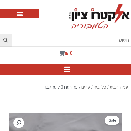
ילוג
תוכן
עגלת
₪
0
קניות
עמוד הבית
/
כלי בית
/
פחים
/ פח רטרו 3 ליטר לבן
Sale!