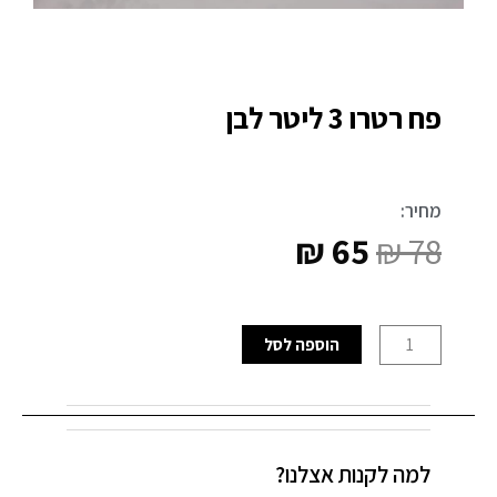
פח רטרו 3 ליטר לבן
מחיר:
₪
65
₪
78
המחיר
המחיר
המקורי
הנוכחי
כמות
הוספה לסל
היה:
הוא:
של
פח
₪ 65.
₪ 78.
רטרו
3
למה לקנות אצלנו?
ליטר