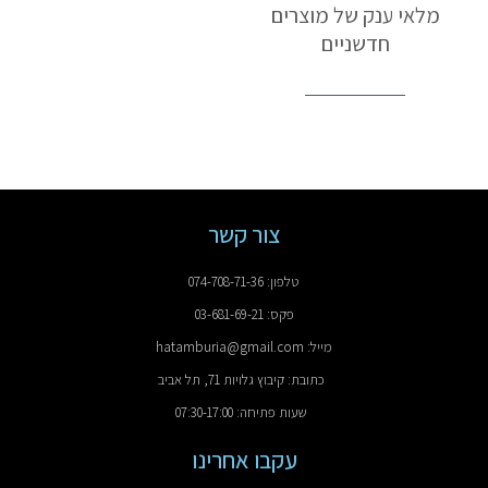
מלאי ענק של מוצרים
חדשניים
צור קשר
טלפון: 074-708-71-36
פקס: 03-681-69-21
מייל: hatamburia@gmail.com
כתובת: קיבוץ גלויות 71, תל אביב
שעות פתיחה: 07:30-17:00
עקבו אחרינו