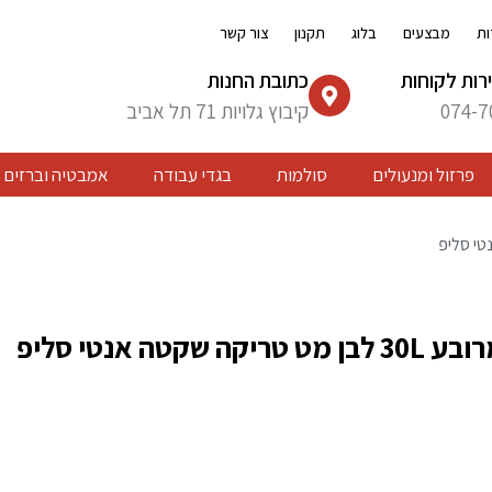
ות
מבצעים
בלוג
תקנון
צור קשר
רות לקוחות
כתובת החנות
074-7
קיבוץ גלויות 71 תל אביב
פרזול ומנעולים
סולמות
בגדי עבודה
אמבטיה וברזים
 שקטה אנטי סליפ