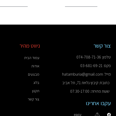
סליפ
צור קשר
ניווט מהיר
טלפון: 074-708-71-36
עמוד הבית
פקס: 03-681-69-21
אודות
מייל: hatamburia@gmail.com
מבצעים
כתובת: קיבוץ גלויות 71, תל אביב
בלוג
תקנון
שעות פתיחה: 07:30-17:00
צור קשר
עקבו אחרינו
easy