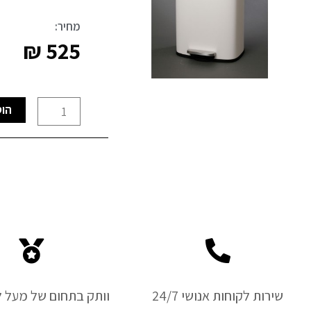
מחיר:
₪
525
כמות
הוס
של
פח
אשפה
מרובע
30L
לבן
מט
טריקה
שקטה
שירות לקוחות אנושי 24/7
וותק בתחום של מעל ל-50 ש
אנטי