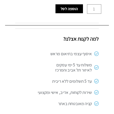
כמות
הוספה לסל
של
פאנל
לד
אינטגרלי
למה לקנות אצלנו?
צמוד
עגול
6W
איסוף עצמי בתיאום מראש
אור
חם
משלוח עד 5 ימי עסקים
לאיזור תל אביב והמרכז
עד 5 תשלומים ללא ריבית
שירות לקוחות, אדיב, אישי ומקצועי
קניה מאובטחת באתר