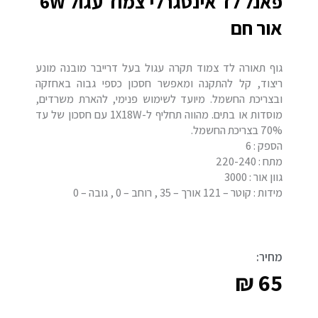
פאנל לד אינטגרלי צמוד עגול 6W
אור חם
גוף תאורה לד צמוד תקרה עגול בעל דרייבר מובנה מונע
ריצוד, קל להתקנה ומאפשר חסכון כספי גבוה באחזקה
ובצריכת החשמל. מיועד לשימוש פנימי, להארת משרדים,
מוסדות או בתים. מהווה תחליף ל-1X18W עם חסכון של עד
70% בצריכת החשמל.
הספק : 6
מתח : 220-240
גוון אור : 3000
מידות : קוטר – 121 אורך – 35 , רוחב – 0 , גובה – 0
מחיר:
₪
65