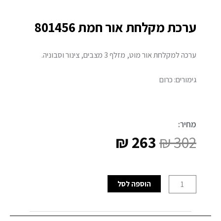
ערכת מקלחת אור חמת 801456
ערכה למקלחת אור מוט, מזלף 3 מצבים, צינור וסבוניה.
גימורים: כרום
מחיר:
₪
263
₪
302
המחיר
המחיר
המקורי
הנוכחי
כמות
הוספה לסל
היה:
הוא:
של
ערכת
₪ 263.
₪ 302.
מקלחת