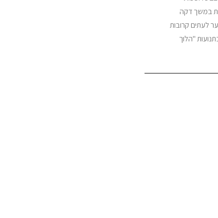
ות במשך דקה
ער לעתים קרובות
 מרססים ורסס בתנועות "הלוך