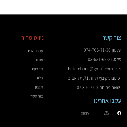
צור קשר
ניווט מהיר
טלפון: 074-708-71-36
עמוד הבית
פקס: 03-681-69-21
אודות
מייל: hatamburia@gmail.com
מבצעים
כתובת: קיבוץ גלויות 71, תל אביב
בלוג
תקנון
שעות פתיחה: 07:30-17:00
צור קשר
עקבו אחרינו
easy