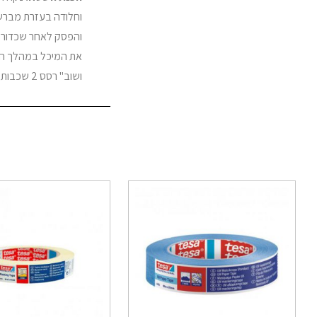
וחלודה בעזרת מברשת
והפסק לאחר שכדור ה
ושוב" רסס 2 שכבות או יותר במרווח של כמה דקות. אין להשתמש ליד אש גלויה.