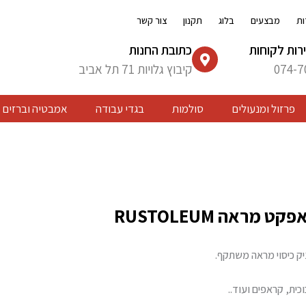
ות
מבצעים
בלוג
תקנון
צור קשר
רות לקוחות
כתובת החנות
074-7
קיבוץ גלויות 71 תל אביב
פרזול ומנעולים
סולמות
בגדי עבודה
אמבטיה וברזים
 מראה RUSTOLEUM
ניק כיסוי מראה משתקף.
כית, קראפים ועוד..