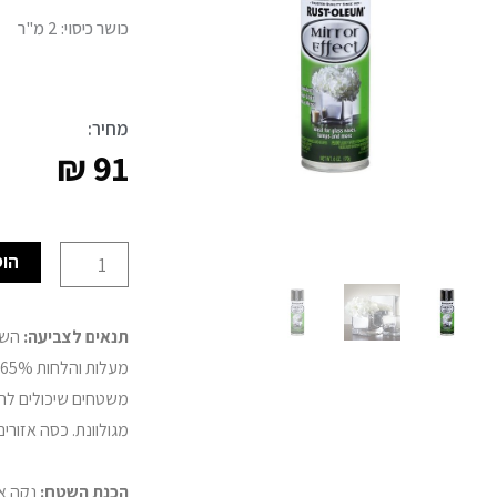
כושר כיסוי: 2 מ"ר
מחיר:
₪
91
כמות
הוס
של
ספריי
תנאים לצביעה:
צבע
אפקט
מראה
מגולוונת. כסה אזורי
RUSTOLEUM
הכנת השטח:
נקה א