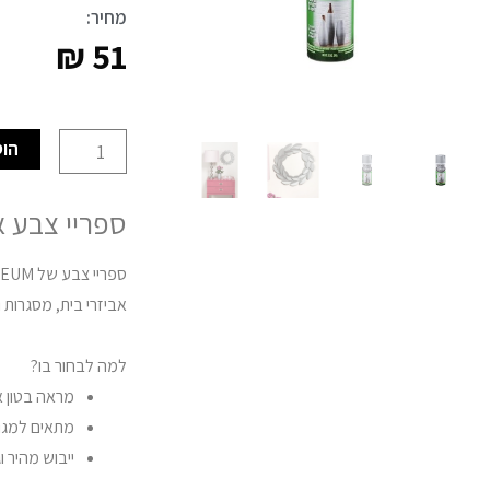
מחיר:
₪
51
כמות
הוס
של
ספריי
ספריי צבע אפקט 
אפקט
בטון
RUSTOLEUM
אביזרי בית, מסגרות 
למה לבחור בו?
מראה בטון או
מתאים למגוו
ייבוש מהיר ו