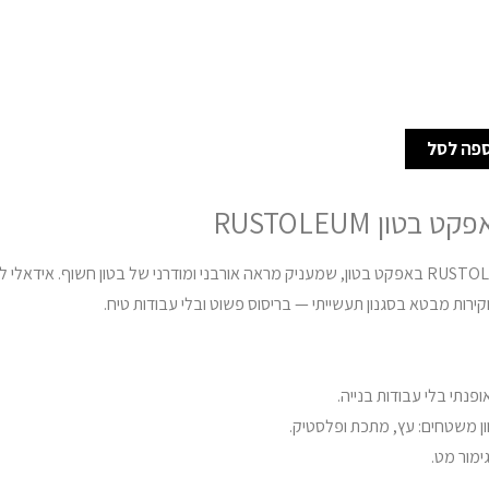
פה לסל
בטון RUSTOLEUM
ספריי צבע של RUSTOLEUM באפקט בטון, שמעניק מראה אורבני ומודרני של בטון חשוף. אידאל
וקירות מבטא בסגנון תעשייתי — בריסוס פשוט ובלי עבודות טיח.
פנתי בלי עבודות בנייה.
ן משטחים: עץ, מתכת ופלסטיק.
גימור מט.