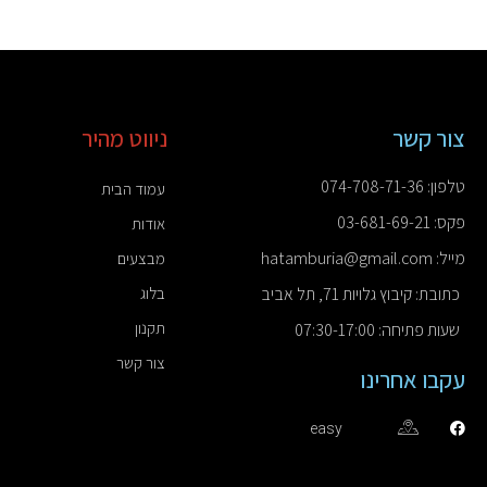
צור קשר
ניווט מהיר
טלפון: 074-708-71-36
עמוד הבית
פקס: 03-681-69-21
אודות
מייל: hatamburia@gmail.com
מבצעים
כתובת: קיבוץ גלויות 71, תל אביב
בלוג
תקנון
שעות פתיחה: 07:30-17:00
צור קשר
עקבו אחרינו
easy