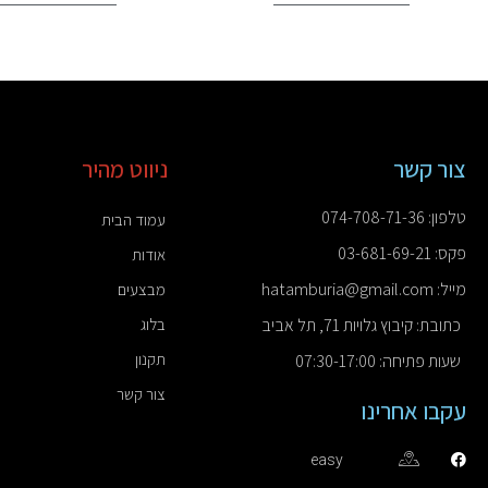
צור קשר
ניווט מהיר
טלפון: 074-708-71-36
עמוד הבית
פקס: 03-681-69-21
אודות
מייל: hatamburia@gmail.com
מבצעים
כתובת: קיבוץ גלויות 71, תל אביב
בלוג
תקנון
שעות פתיחה: 07:30-17:00
צור קשר
עקבו אחרינו
easy