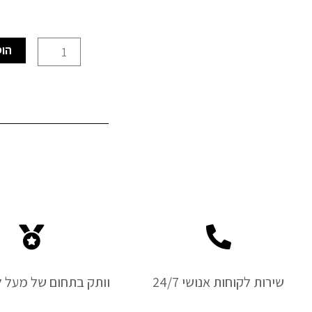
כמות
הוס
של
סכין
לפורמיקה/פרספקט
KDS
שירות לקוחות אנושי 24/7
וותק בתחום של מעל ל-50 ש