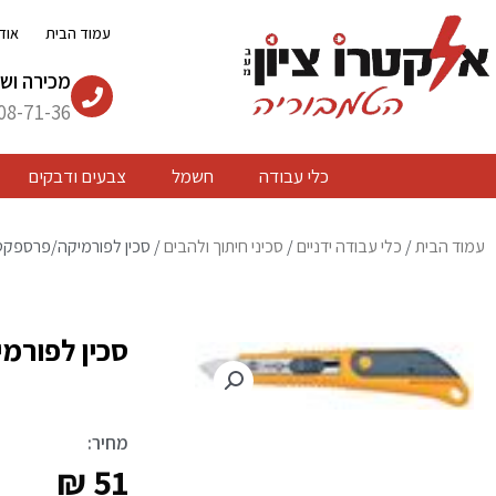
ילוג
עמוד הבית
אוד
תוכן
מכירה ושי
08-71-36
כלי עבודה
חשמל
צבעים ודבקים
עמוד הבית
/
כלי עבודה ידניים
/
סכיני חיתוך ולהבים
/ סכין לפורמיקה/פרספקט DS
סכין לפורמי
מחיר:
₪
51