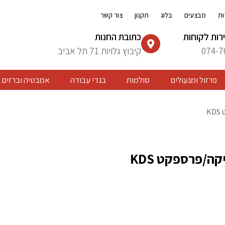
ות
מבצעים
בלוג
תקנון
צור קשר
רות לקוחות
כתובת החנות
074-7
קיבוץ גלויות 71 תל אביב
פרזול ומנעולים
סולמות
בגדי עבודה
אמבטיה וברזים
K
קה/פרספקט KDS