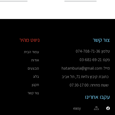
צור קשר
ניווט מהיר
טלפון: 074-708-71-36
עמוד הבית
פקס: 03-681-69-21
אודות
מייל: hatamburia@gmail.com
מבצעים
כתובת: קיבוץ גלויות 71, תל אביב
בלוג
תקנון
שעות פתיחה: 07:30-17:00
צור קשר
עקבו אחרינו
easy