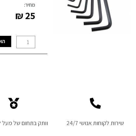
מחיר:
₪
25
כמות
הוס
של
סט
8
מפתחות
אלן
בטבעת
מ"מ
שירות לקוחות אנושי 24/7
וותק בתחום של מעל ל-50 ש