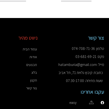
צור קשר
ניווט מהיר
טלפון: 074-708-71-36
עמוד הבית
פקס: 03-681-69-21
אודות
מייל: hatamburia@gmail.com
מבצעים
כתובת: קיבוץ גלויות 71, תל אביב
בלוג
תקנון
שעות פתיחה: 07:30-17:00
צור קשר
עקבו אחרינו
easy