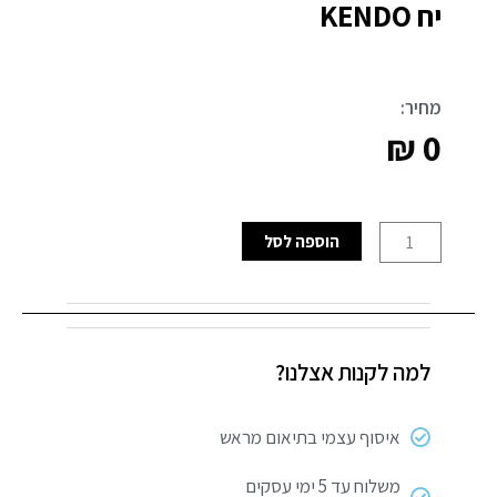
יח KENDO
מחיר:
₪
0
כמות
הוספה לסל
של
סט
פצירות
מחט+ידית
למה לקנות אצלנו?
150
ממ
6
איסוף עצמי בתיאום מראש
יח
KENDO
משלוח עד 5 ימי עסקים