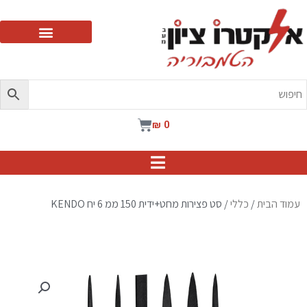
ילוג
תוכן
עגלת
₪
0
קניות
עמוד הבית
/
כללי
/ סט פצירות מחט+ידית 150 ממ 6 יח KENDO