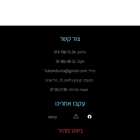
צור קשר
טלפון: 074-708-71-36
פקס: 03-681-69-21
מייל: hatamburia@gmail.com
כתובת: קיבוץ גלויות 71, תל אביב
שעות פתיחה: 07:30-17:00
עקבו אחרינו
easy
ניווט מהיר