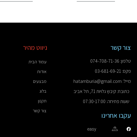
צור קשר
ניווט מהיר
טלפון: 074-708-71-36
עמוד הבית
פקס: 03-681-69-21
אודות
מייל: hatamburia@gmail.com
מבצעים
כתובת: קיבוץ גלויות 71, תל אביב
בלוג
תקנון
שעות פתיחה: 07:30-17:00
צור קשר
עקבו אחרינו
easy