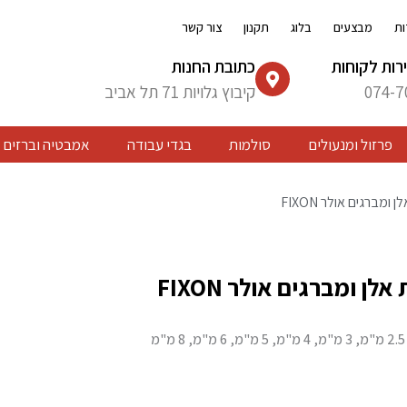
ות
מבצעים
בלוג
תקנון
צור קשר
רות לקוחות
כתובת החנות
074-7
קיבוץ גלויות 71 תל אביב
פרזול ומנעולים
סולמות
בגדי עבודה
אמבטיה וברזים
מברגים אולר FIXON
ן ומברגים אולר FIXON