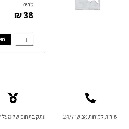
מחיר:
₪
38
כמות
הוס
של
סט
מפתחות
אלן
ומברגים
אולר
FIXON
שירות לקוחות אנושי 24/7
וותק בתחום של מעל ל-50 ש