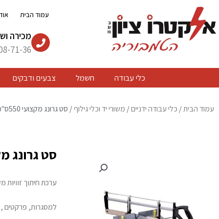
ילוג
עמוד הבית
אוד
תוכן
מכירה ושי
08-71-36
כלי עבודה
חשמל
צבעים ודבקים
עמוד הבית
/
כלי עבודה ידניים
/
משורי יד וכלי גילוף
/ סט גרונג מקצועי 550ס"מ+משור גב
סט גרונג מקצועי 550ס
ערכת חיתוך זוויות מ
למסגרות, פרקטים , 