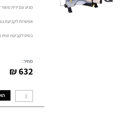
מגיע עם ידית משור 
אפשרות לקביעת גובה
בסיס לקביעת זווית 
מחיר:
₪
632
כמות
הוס
של
סט
גרונג
מקצועי