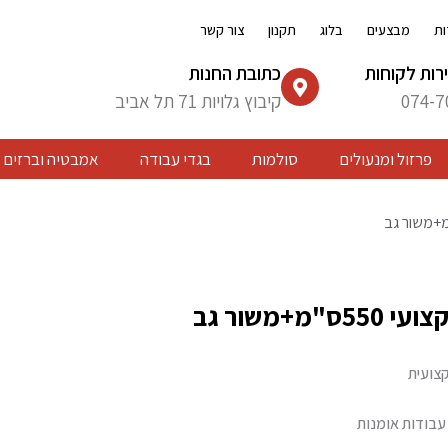
ות
מבצעים
בלוג
תקנון
צור קשר
רות לקוחות
כתובת החנות
074-7
קיבוץ גלויות 71 תל אביב
פרזול ומנעולים
סולמות
בגדי עבודה
אמבטיה וברזים
"מ+משור גב
קצועית
עבודות אומנות