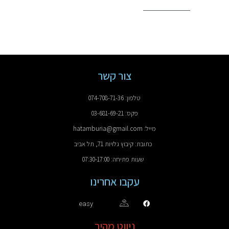
צור קשר
טלפון: 074-708-71-36
פקס: 03-681-69-21
מייל: hatamburia@gmail.com
כתובת: קיבוץ גלויות 71, תל אביב
שעות פתיחה: 07:30-17:00
עקבו אחרינו
easy
ניווט מהיר