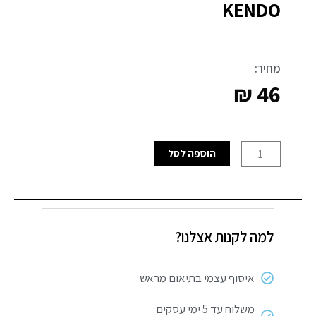
KENDO
מחיר:
₪
46
כמות
הוספה לסל
של
סט
אבני
ציר
למה לקנות אצלנו?
להשחזה
11
יחידות
איסוף עצמי בתיאום מראש
KENDO
משלוח עד 5 ימי עסקים