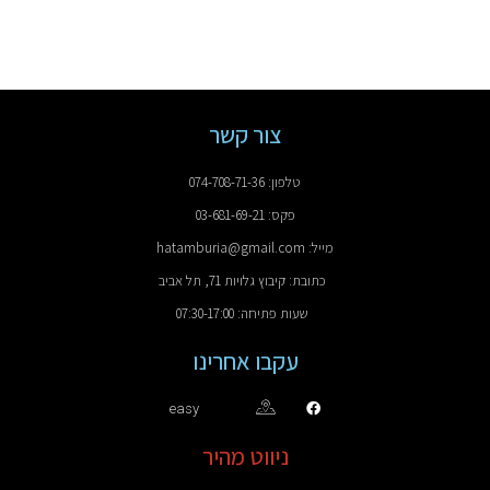
צור קשר
טלפון: 074-708-71-36
פקס: 03-681-69-21
מייל: hatamburia@gmail.com
כתובת: קיבוץ גלויות 71, תל אביב
שעות פתיחה: 07:30-17:00
עקבו אחרינו
easy
ניווט מהיר