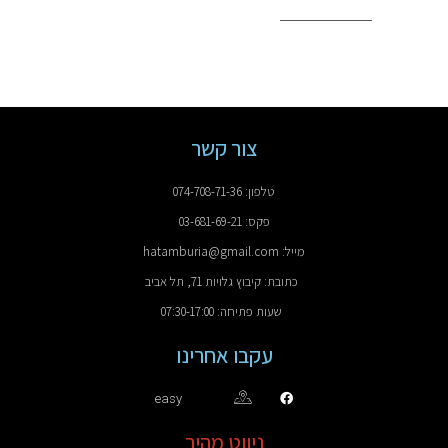
צור קשר
טלפון: 074-708-71-36
פקס: 03-681-69-21
מייל: hatamburia@gmail.com
כתובת: קיבוץ גלויות 71, תל אביב
שעות פתיחה: 07:30-17:00
עקבו אחרינו
easy
ניווט מהיר