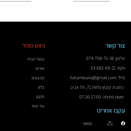
צור קשר
ניווט מהיר
טלפון: 074-708-71-36
עמוד הבית
פקס: 03-681-69-21
אודות
מייל: hatamburia@gmail.com
מבצעים
כתובת: קיבוץ גלויות 71, תל אביב
בלוג
תקנון
שעות פתיחה: 07:30-17:00
צור קשר
עקבו אחרינו
easy