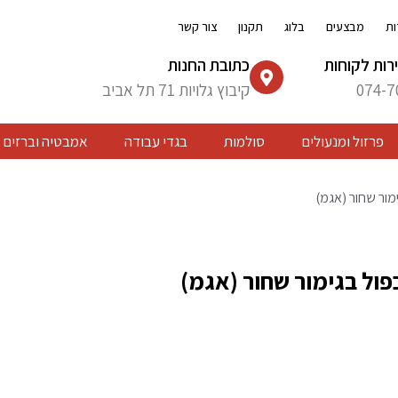
ות
מבצעים
בלוג
תקנון
צור קשר
רות לקוחות
כתובת החנות
074-7
קיבוץ גלויות 71 תל אביב
פרזול ומנעולים
סולמות
בגדי עבודה
אמבטיה וברזים
מור שחור (אגמ)
פול בגימור שחור (אגמ)