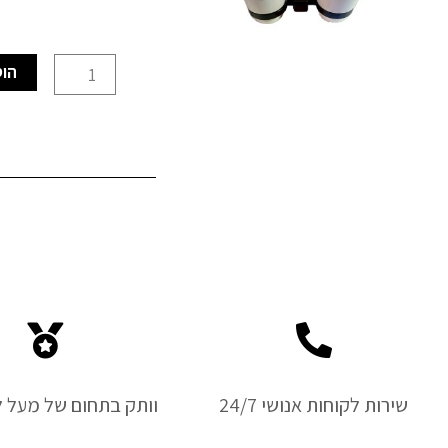
כמות
הוס
של
מתלה
כוס
כפול
בגימור
שחור
(אגמ)
שירות לקוחות אנושי 24/7
וותק בתחום של מעל ל-50 ש