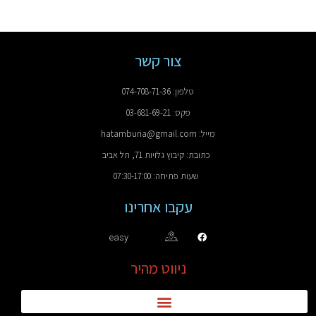
צור קשר
טלפון: 074-708-71-36
פקס: 03-681-69-21
מייל: hatamburia@gmail.com
כתובת: קיבוץ גלויות 71, תל אביב
שעות פתיחה: 07:30-17:00
עקבו אחרינו
easy
ניווט מהיר