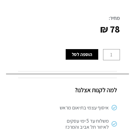
מחיר:
₪
78
כמות
הוספה לסל
של
משקפי
מגן
פנורמיות
למה לקנות אצלנו?
SIGNET
איסוף עצמי בתיאום מראש
משלוח עד 5 ימי עסקים
לאיזור תל אביב והמרכז