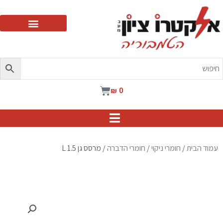
ילוג
תוכן
עגלת
₪
0
קניות
עמוד הבית
/
חומרי ניקוי
/
חומרי הדברה
/ מרסס גן 1.5 L