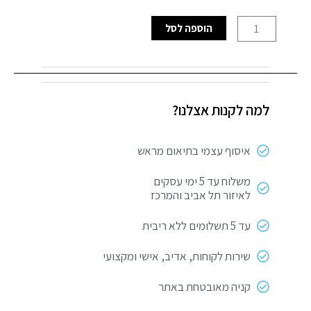
כמות
הוספה לסל
של
מקדח
7
מ"מ
למה לקנות אצלנו?
PointTeQ
מפותלים
HSS
איסוף עצמי בתיאום מראש
משלוח עד 5 ימי עסקים
לאיזור תל אביב והמרכז
עד 5 תשלומים ללא ריבית
שירות לקוחות, אדיב, אישי ומקצועי
קניה מאובטחת באתר