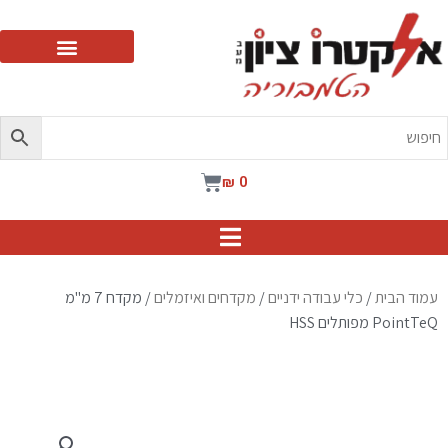
ילוג
תוכן
עגלת
₪
0
קניות
עמוד הבית
/
כלי עבודה ידניים
/
מקדחים ואיזמלים
/ מקדח 7 מ"מ
PointTeQ מפותלים HSS