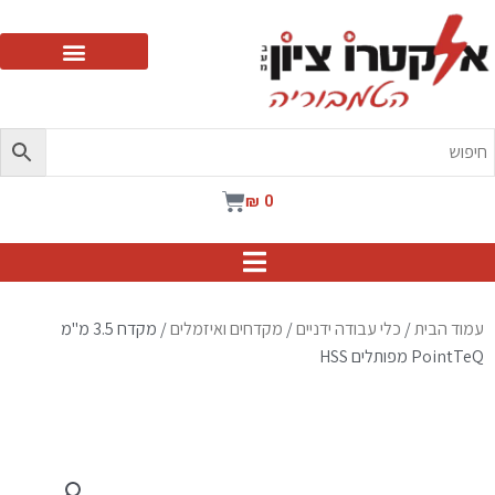
ילוג
תוכן
עגלת
₪
0
קניות
עמוד הבית
/
כלי עבודה ידניים
/
מקדחים ואיזמלים
/ מקדח 3.5 מ"מ
PointTeQ מפותלים HSS