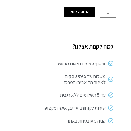
כמות
הוספה לסל
של
מקדח
3.5
מ"מ
למה לקנות אצלנו?
PointTeQ
מפותלים
HSS
איסוף עצמי בתיאום מראש
משלוח עד 5 ימי עסקים
לאיזור תל אביב והמרכז
עד 5 תשלומים ללא ריבית
שירות לקוחות, אדיב, אישי ומקצועי
קניה מאובטחת באתר