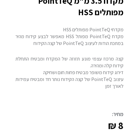
מקדח 3.5 מ"מ PointTeQ
מפותלים HSS
מקדחי PointTeQ מפותלים HSS
מקדח PointTeQ מפותל HSS מאפשר לבצע קידוח מהיר
במתכת הודות לעיצוב PointTeQ של קצה הקידוח
קצה מרכוז עצמי מונע תזוזה של המקדח ומבטיח התחלת
קידוח קלה ומהירה.
דירוג קידוח משופר מבטיח פחות חום ושחיקה
עיצוב PointTeQ של קצה הקידוח נותר חד ומבטיח עמידות
לאורך זמן
מחיר:
₪
8