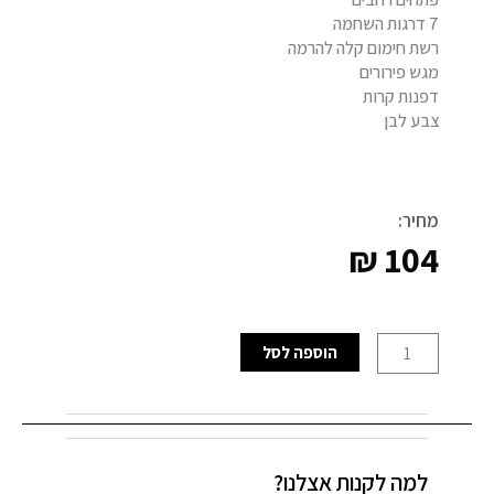
7 דרגות השחמה
רשת חימום קלה להרמה
מגש פירורים
דפנות קרות
צבע לבן
מחיר:
₪
104
כמות
הוספה לסל
של
מצנם
ל2
פרוסות
למה לקנות אצלנו?
יונדאי