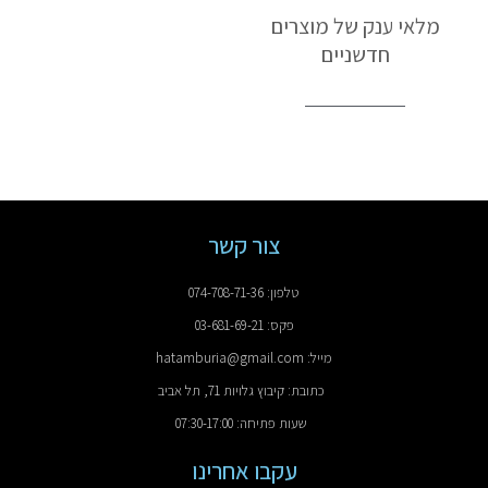
מלאי ענק של מוצרים
חדשניים
צור קשר
טלפון: 074-708-71-36
פקס: 03-681-69-21
מייל: hatamburia@gmail.com
כתובת: קיבוץ גלויות 71, תל אביב
שעות פתיחה: 07:30-17:00
עקבו אחרינו