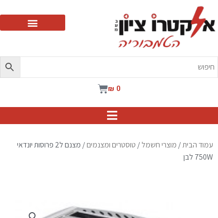
ילוג
תוכן
עגלת
₪
0
קניות
עמוד הבית
/
מוצרי חשמל
/
טוסטרים ומצנמים
/ מצנם ל2 פרוסות יונדאי
750W לבן