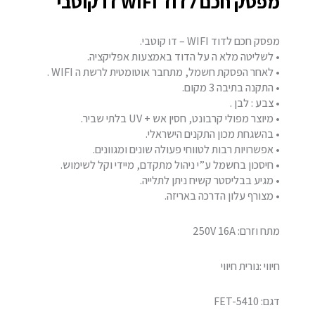
מפסק חכם לדוד WIFI דו קוטבי
מפסק חכם לדוד WIFI – דו קוטבי.
• לשליטה מלא ה על הדוד באמצעות אפליקציה.
• לאחר הפסקת חשמל, מתחבר אוטומטית לרשת ה WIFI .
• התקנה בתיבה 3 מקום.
• צבע : לבן .
• מיוצר מפולי קרבונט, חסין אש + UV בלתי שביר.
• בהשגחת מכון התקנים הישראלי.
• אפשרויות רבות לטווחי פעולה שונים ומגוונים.
• חיסכון בחשמל ע”י ניהול מתקדם, מיידי וקל לשימוש.
• מגיע בבליסטר קשיח ניתן לתלייה.
• מצורף עלון הדרכה באריזה.
מתח וזרם: 250V 16A
חיווי :נורית חיווי
דגם: FET-5410