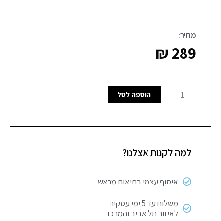
מחיר:
₪
289
כמות
הוספה לסל
של
מפסק
חכם
לדוד
למה לקנות אצלנו?
WIFI
דו
קוטבי
איסוף עצמי בתיאום מראש
משלוח עד 5 ימי עסקים
לאיזור תל אביב והמרכז