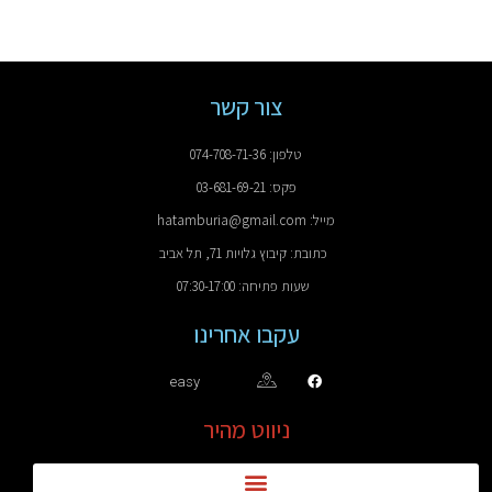
צור קשר
טלפון: 074-708-71-36
פקס: 03-681-69-21
מייל: hatamburia@gmail.com
כתובת: קיבוץ גלויות 71, תל אביב
שעות פתיחה: 07:30-17:00
עקבו אחרינו
easy
ניווט מהיר